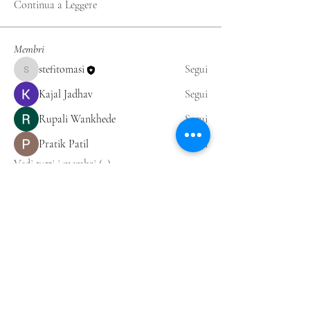
Continua a Leggere
Membri
stefitomasi
Segui
stefitomasi
Kajal Jadhav
Segui
Rupali Wankhede
Segui
Pratik Patil
Segui
Vedi tutti i membri (4)
TOMASI STEFANIA,
PSICOLOGA